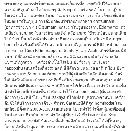
บ้านของคุณควรทำให้กับคุณ และคุณก็ควรที่จะเทกลับไปให้พวกเขา
ด้วย คำที่คุณมักจะได้ยินบ่อยๆ คือ kanpai – หรือ”ชน” ในภาษาญี่ปุ่น
ไม่เหมือนในประเทศตะวันตก วัฒนธรรมของการออกไปเพื่อแค่ดื่มนั้น
ไม่มีอยู่จริงในญี่ปุ่น การดื่มมักจะมาพร้อมกับอาหาร orotsumami
(อาหารว่างเบา ๆ ) Otsumami มักจะมาในรูปของจาน Edamame (ถั่ว
เหลือง), surume (ปลาหมึกย่างแห้ง) หรือ arare (ข้าวเกรียบขนาดเล็ก)
ไวน์ข้าวเป็นเครื่องดื่มประจำชาติของประเทศญี่ปุ่น เบียร์ชนิด lager-
beer เป็นเครื่องดื่มที่ได้รับความนิยมมากที่สุด แบรนด์ที่มีจำหน่ายอย่าง
กว้างขวาง ได้แก่ Kirin, Sapporo, Suntory และ Asahi เบียร์ทั้งหมดนี้มี
รสชาติที่ดีและมีแอลกอฮอล์ประมาณ 5% นอกจากนั้นยังต้องระวัง
แบรนด์ที่ถูกกว่า – เครื่องดื่นนี้ไม่ได้เป็นเบียร์จริงๆ แต่เรียกว่า
happoshu เป็นเครื่องดื่มรสมอลต์ นี้มีลักษณะและรสชาติเหมือนเบียร์
ราคาถูก แต่ปริมาณมอลต์ต่ำจะช่วยให้ผู้ผลิตเบียร์หลีกเลี่ยงภาษีเบียร์
ได้! ดังนั้นคำแนะนำของเราคือซื้อเบียร์ราคาถูกมากินตอนอุ่นๆ แต่ถ้า
ดื่มแบรนด์ที่มีคุณภาพจะรสชาติดีถ้าแช่ให้เย็น เมื่อเวลาค่าเงินเยนแข็ง
ตัวทำให้ค่าเบียร์แพงขึ้น คำที่ต้องจำไว้ก็คือ nomihodai (ดื่มแค่เท่าที่
ต้องการ) มุ่งหน้าไปยังร้าน izakaya ที่ใกล้ที่สุด (สถานที่จำหน่ายเครื่อง
ดื่มซึ่งให้บริการอาหารด้วย) สำหรับข้อเสนอที่ดีที่สุด nomihodai โดย
ปกติจะมีตั้งแต่ 2,000-3,000 เยนต่อคน โปรดจำไว้ว่าทั้งกลุ่มจะต้องอยู่
ในข้อตกลงเดียวกันและจะจำกัดอยู่เพียง 1-2 ชั่วโมงเท่านั้น! ร้าน
อาหารหลายแห่งยังมีข้อเสนอที่คล้ายคลึงกันแม้ว่าจะไม่ได้อยู่ในเมนู
ก็ตาม ดังนั้นจึงคุ้มค่ากับการลองถาม เช่นถ้าคุณวางแผนที่จะนั่งที่ซักพัก