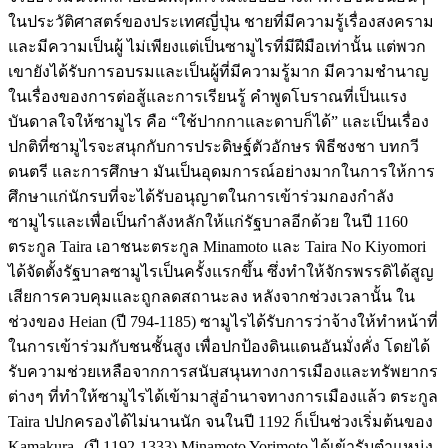
ในประวัติศาสตร์ของประเทศญี่ปุ่น ชายที่มีความรู้เรื่องสงคราม
และมีความเป็นผู้ ไม่เพียงแต่เป็นซามูไรที่มีฝีมือเท่านั้น แต่พวก
เขายังได้รับการอบรมและเป็นผู้ที่มีความรู้มาก มีความชำนาญ
ในเรื่องของการต่อสู้และการเรียนรู้ คำพูดโบราณที่เป็นแรง
บันดาลใจให้ซามูไร คือ “ใช้ปากกาและดาบก็ได้” และเป็นเรื่อง
ปกติที่ซามูไรจะสนุกกับการประดิษฐ์ตัวอักษร พิธีชงชา บทกวี
ดนตรี และการศึกษา มันเป็นอุดมการณ์อย่างมากในการให้การ
ศึกษาแก่นักรบที่จะได้รับอนุญาตในการเข้าร่วมกองกำลัง
ซามูไรและเพื่อเป็นกำลังหลักให้แก่รัฐบาลอีกด้วย ในปี 1160
ตระกูล Taira เอาชนะตระกูล Minamoto และ Taira No Kiyomori
ได้จัดตั้งรัฐบาลซามูไรเป็นครั้งแรกขึ้น ซึ่งทำให้จักรพรรดิได้สูญ
เสียการควบคุมและถูกลดสถานะลง หลังจากช่วงเวลานั้น ใน
ช่วงของ Heian (ปี 794-1185) ซามูไรได้รับการว่าจ้างให้ทำหน้าที่
ในการเข้าร่วมกับชนชั้นสูง เพื่อปกป้องดินแดนอันมั่งคั่ง โดยได้
รับความช่วยเหลือจากการสนับสนุนทางการเมืองและทรัพยากร
ต่างๆ ที่ทำให้ซามูไรได้เข้ามาสู่อำนาจทางการเมืองแล้ว ตระกูล
Taira ปปกครองได้ไม่นานนัก จนในปี 1192 ก็เป็นช่วงเริ่มต้นของ
Kamakura (ปี 1192-1333) Minamoto Yorimoto ได้เข้ารับตำแหน่ง