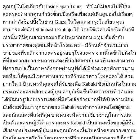
คุณอยู่ในโตเกียวกับ InsideJapan Tours – ทำไมไม่ลองไปที่โรง
ละครล่ะ? หากคุณกำลังช็อปปิ้งหรือเพียงแค่เดินดูของไปเรื่อยๆ
หากกำลังช็อปปิ้งในย่าน Ginza ในใจกลางกรุงโตเกียว คุณ
สามารถเดินไป Shimbashi Embujo ได้ โดยใช้เวลาเพียงไม่กี่นาที
เท่านั้น ที่นี่คุณสามารถมาถึงประมาณตอน 4 ทุ่ม ดื่มด่ำกับ
บรรยากาศของฝูงชนที่หน้าโรงละคร – มีร้านค้าจำนวนมาก
ขายของที่ระลึกจากละครอยู่รอบๆโรงละคร จากนั้นเข้าไปนั่งใน
ที่ที่สะดวกสบาย ชมการแสดงที่น่าอัศจรรย์บนเวที และสามารถ
ฟังการแปลเป็นภาษาอังกฤษผ่านหูฟังได้ มีช่วงเวลาพักยาวนาน
พอที่จะให้คุณมีเวลาทานอาหารที่ร้านอาหารโรงละครได้ ส่วน
มากใน 1 ปี ละครที่คุณจะได้รับชมคือ Kabuki ซึ่งเป็นหนึ่งในสาม
ประเภทละครหลักของญี่ปุ่น คาบูกิเริ่มขึ้นในศตวรรษที่ 17 และ
ได้พัฒนารูปแบบการแสดงที่มีสไตล์อย่างมากที่ได้รับความนิยม
นับตั้งแต่นั้นมา ทุกฉากของ Kabuki จะทำการแสดงโดยผู้ชาย
และนักแสดงที่เก่งที่สุด บางคนจะมีความเชี่ยวชาญในการเล่น
เป็นตัวละครหญิงได้ ดาราละคร Kabuki เป็นส่วนหนึ่งของผู้มีชื่อ
เสียงของประเทศญี่ปุ่น และคุณมักจะเห็นใบหน้าของพวกเขาบน
ป้ายโฆษณาหรือในโฆษณาทางทีวี นอกเหนือจากคาบูกิ ก็จะมี