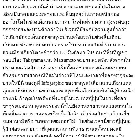
มกราคมถึงกุมภาพันธ์ ผ่านช่วงตอนกลางของญี่ปุ่นในกลาง
เดือนมีนาคมและเมษายน และสิ้นสุดลงในภาคเหนือของ
ฮอกไกโดในช่วงเดือนพฤษภาคม ในพื้นที่ที่มีความสูงระดับสูง
ดอกซากุระจะบานช้ากว่าในบริเวณที่มีระดับความสูงต่ำกว่า
โตเกียวมักจะเห็นดอกซากุระบานครั้งแรกในช่วงสิ้นเดือน
มีนาคม ซึ่งจะบานเต็มที่และร่วงในประมาณวันที่ 5 เมษายน
ส่วนเมืองเกียวโตจะช้ากว่า 1-2 วันต่อมา ในขณะที่พื้นที่ภูเขา
รอบเมือง Takayama และ Matsumoto จะบานสะพรั่งหลังจากนั้น
ประมาณสองสัปดาห์ต่อมา เริ่มตั้งแต่ช่วงกลางเดือนเมษายน
สำหรับการพยากรณ์ที่แม่นยำว่าที่ไหนและเวลาที่ดอกซากุระจะ
บานในปีนี้ ลองดูที่ Infographic ของซากุระ! เลื่อนแถบเลื่อนและ
คุณจะเห็นการบานของดอกซากุระที่เคลื่อนจากทิศใต้สู่ทิศเหนือ
ฮานามิ ถ้าคุณโชคดีพอที่จะอยู่ในประเทศญี่ปุ่นในช่วงที่ดอก
ซากุระเบ่งบาน คุณควรมุ่งหน้าไปยังสวนสาธารณะและสวนใน
ท้องถิ่นนำอาหารและเครื่องดื่มปิกนิก เข้าร่วมกับชาวบ้านเพื่อ
ชมฮานามิหรือ “เทศกาลชมดอกไม้” ในช่วงเวลานี้ชาวญี่ปุ่นจะ
รู้สึกผ่อนคลายมากที่สุดและสถานที่สาธารณะทั้งหมดจะมี
บรรยากาศแบบสังสรรค์ จุดที่มีฮานามิมีที่สวนสาธารณะใน